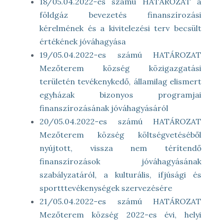
18/05.04.2022-es számú HATÁROZAT a
földgáz bevezetés finanszírozási
kérelmének és a kivitelezési terv becsült
értékének jóváhagyása
19/05.04.2022-es számú HATÁROZAT
Mezőterem község közigazgatási
területén tevékenykedő, államilag elismert
egyházak bizonyos programjai
finanszírozásának jóváhagyásáról
20/05.04.2022-es számú HATÁROZAT
Mezőterem község költségvetéséből
nyújtott, vissza nem térítendő
finanszírozások jóváhagyásának
szabályzatáról, a kulturális, ifjúsági és
sportttevékenységek szervezésére
21/05.04.2022-es számú HATÁROZAT
Mezőterem község 2022-es évi, helyi