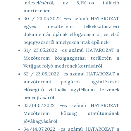
indexeléséről, az 5,1%-os infláció
mértékében
30 / 23.05.2022 –es számú HATÁROZAT
egyes mezőteremi telkekkataszteri
dokumentációjának elfogadásáról, és első
bejegyzéséről amelyeken utak épülnek
31/ 23.05.2022 –es számú HATÁROZAT a
Mezőterem közigazgatási terülétén a
Vetijgat folyó medrének kotrásáról
32 / 23.05.2022 –es számú HATÁROZAT a
mezőteremi polgárok ügyintézését
elősegítő virtuális ügyfélkapu tervének
benyújtásáról
33/14.07.2022 –es számú HATÁROZAT
Mezőterem község statútumának
jóváhagyásáról
34/14.07.2022 –es számú HATÁROZAT a