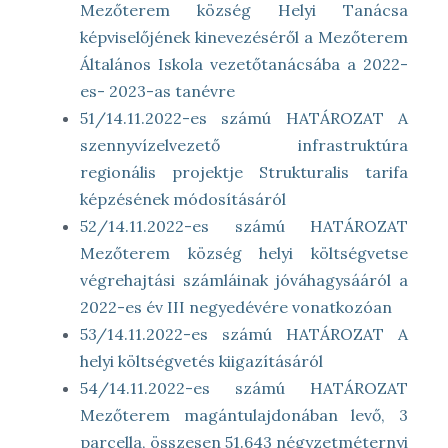
Mezőterem község Helyi Tanácsa
képviselőjének kinevezéséről a Mezőterem
Általános Iskola vezetőtanácsába a 2022-
es- 2023-as tanévre
51/14.11.2022-es számú HATÁROZAT A
szennyvízelvezető infrastruktúra
regionális projektje Strukturalis tarifa
képzésének módosításáról
52/14.11.2022-es számú HATÁROZAT
Mezőterem község helyi költségvetse
végrehajtási számláinak jóváhagysááról a
2022-es év III negyedévére vonatkozóan
53/14.11.2022-es számú HATÁROZAT A
helyi költségvetés kiigazításáról
54/14.11.2022-es számú HATÁROZAT
Mezőterem magántulajdonában levő, 3
parcella, összesen 51.643 négyzetméternyi