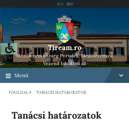
RO
HU
Tiream.ro
Mezőterem község Portelek, Mezőterem és
Vezend falvakból áll
Menü
FŐOLDAL
TANÁCSI HATÁROZATOK
Tanácsi határozatok