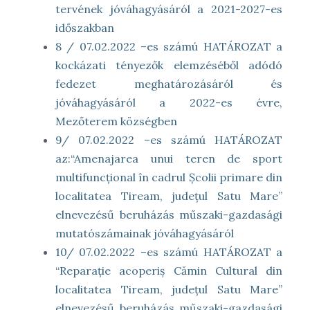
tervének jóváhagyásáról a 2021-2027-es
időszakban
8 / 07.02.2022 –es számú HATÁROZAT a
kockázati tényezők elemzéséből adódó
fedezet meghatározásáról és
jóváhagyásáról a 2022-es évre,
Mezőterem községben
9/ 07.02.2022 –es számú HATÁROZAT
az:“Amenajarea unui teren de sport
multifuncțional în cadrul Școlii primare din
localitatea Tiream, județul Satu Mare”
elnevezésű beruházás műszaki-gazdasági
mutatószámainak jóváhagyásáról
10/ 07.02.2022 –es számú HATÁROZAT a
“Reparație acoperiș Cămin Cultural din
localitatea Tiream, județul Satu Mare”
elnevezésű beruházás műszaki-gazdasági