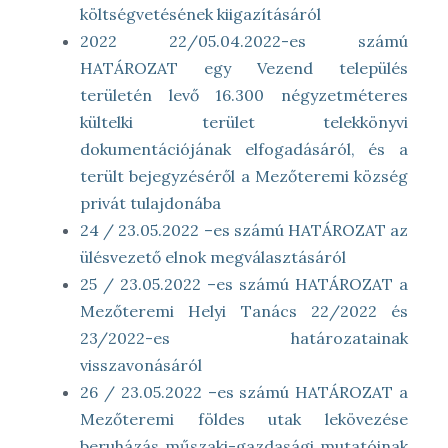
költségvetésének kiigazításáról
2022 22/05.04.2022-es számú
HATÁROZAT egy Vezend település
területén levő 16.300 négyzetméteres
kültelki terület telekkönyvi
dokumentációjának elfogadásáról, és a
terült bejegyzéséről a Mezőteremi község
privát tulajdonába
24 / 23.05.2022 –es számú HATÁROZAT az
ülésvezető elnok megválasztásáról
25 / 23.05.2022 –es számú HATÁROZAT a
Mezőteremi Helyi Tanács 22/2022 és
23/2022-es határozatainak
visszavonásáról
26 / 23.05.2022 –es számú HATÁROZAT a
Mezőteremi földes utak lekövezése
beruházás műszaki-gazdasági mutatóinak