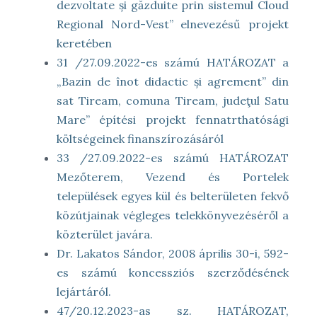
dezvoltate și găzduite prin sistemul Cloud
Regional Nord-Vest” elnevezésű projekt
keretében
31 /27.09.2022-es számú HATÁROZAT a
„Bazin de înot didactic și agrement” din
sat Tiream, comuna Tiream, judeţul Satu
Mare” építési projekt fennatrthatósági
költségeinek finanszírozásáról
33 /27.09.2022-es számú HATÁROZAT
Mezőterem, Vezend és Portelek
települések egyes kül és belterületen fekvő
közútjainak végleges telekkönyvezéséről a
közterület javára.
Dr. Lakatos Sándor, 2008 április 30-i, 592-
es számú koncessziós szerződésének
lejártáról.
47/20.12.2023-as sz. HATÁROZAT,