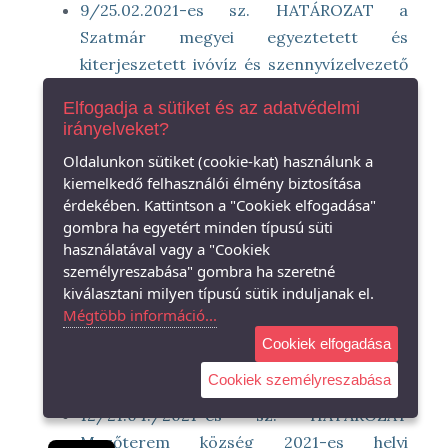
9/25.02.2021-es sz. HATÁROZAT a
Szatmár megyei egyeztetett és
kiterjeszetett ivóvíz és szennyvízelvezető
hálózatok és szolgáltatások
Elfogadja a sütiket és az adatvédelmi
TENDERFÜZETE jóváhagyásáról
irányelveket?
A 9 /25.02.2021-es számú Tanácsi
Oldalunkon sütiket (cookie-kat) használunk a
Határozat 1. SZ. Melléklete víz és
kiemelkedő felhasználói élmény biztosítása
szennyvízgazdálkodás TENDERFÜZET
érdekében. Kattintson a "Cookiek elfogadása"
10/25.02.2021-es az. HATÁROZAT a 10-es
gombra ha egyetért minden típusú süti
használatával vagy a "Cookiek
számú kiegészítés jóváhagyásáról, a
személyreszabása" gombra ha szeretné
12.313/19.11.2009- es sz. szerződésben
kiválasztani milyen típusú sütik induljanak el.
rögzített víz és szennyvízgazdálkodási
Mégtöbb információ...
tevékenység kiszervezéséről
Cookiek elfogadása
A11/25.02.2021-es számú Tanácsi
Cookiek személyreszabása
Határozat Melléklete
12/21.04./2021-es sz. HATÁROZAT
Mezőterem község 2021-es helyi