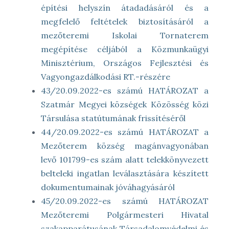
építési helyszín átadadásáról és a
megfelelő feltételek biztosításáról a
mezőteremi Iskolai Tornaterem
megépítése céljából a Közmunkaügyi
Minisztérium, Országos Fejlesztési és
Vagyongazdálkodási RT.-részére
43/20.09.2022-es számú HATÁROZAT a
Szatmár Megyei községek Közösség közi
Társulása statútumának frissítéséről
44/20.09.2022-es számú HATÁROZAT a
Mezőterem község magánvagyonában
levő 101799-es szám alatt telekkönyvezett
belteleki ingatlan leválasztására készített
dokumentumainak jóváhagyásáról
45/20.09.2022-es számú HATÁROZAT
Mezőteremi Polgármesteri Hivatal
szakapparátusának Társadalomvédelmi és