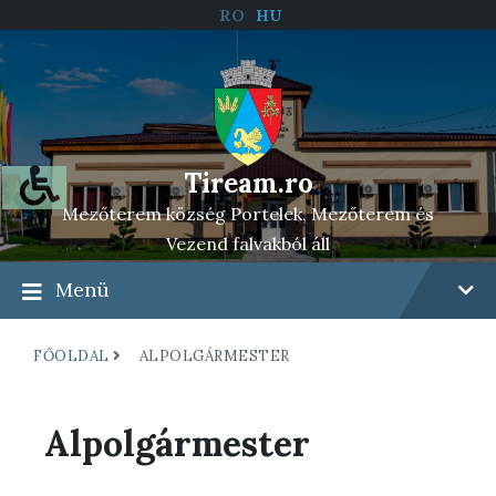
RO
HU
Tiream.ro
Mezőterem község Portelek, Mezőterem és
Vezend falvakból áll
Menü
FŐOLDAL
ALPOLGÁRMESTER
Alpolgármester