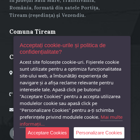
în județul Satu Mare, Transilvania,
România, formată din satele Portița,
Tiream (reședința) și Vezendiu.
Comuna Tiream
Acceptați cookie-urile și politica de
confidențialitate?
Contact
Acest site foloseşte cookie-uri. Fișierele cookie
sunt utilizate pentru a optimiza funcţionalitatea
Primaria Comuna Tiream
site-ului web, a îmbunătăţi experienţa de
Tiream, Str. Principala, Nr. 25
navigare şi a afişa reclame relevante pentru
Cod postal 447325
interesele tale. Apasă click pe butonul
Primar – 0261873601
"Acceptare Cookies" pentru a accepta utilizarea
Secretar – 0261873718
modulelor cookie sau apasă click pe
primaria@tiream.ro
"Personalizare Cookies" pentru a-ţi schimba
preferinţele privind modulele cookie.
Mai multe
informații...
Acceptare Cookies
Personalizare Cookies