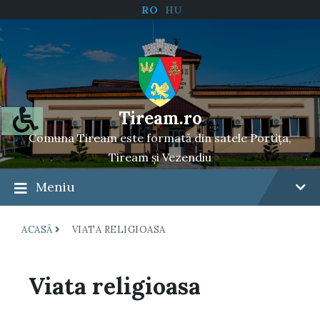
RO
HU
Tiream.ro
Comuna Tiream este formată din satele Portița,
Tiream și Vezendiu
Meniu
ACASĂ
VIATA RELIGIOASA
Viata religioasa