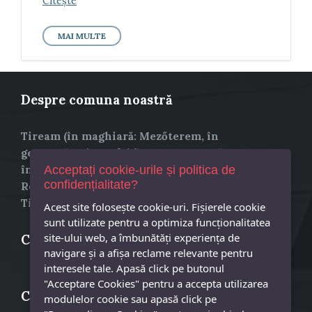
Citește
MAI MULTE
Despre comuna noastră
Tiream (în maghiară: Mezőterem, în
germană: Wiesenfeld) este o comună
în județul Satu Mare, Transilvania,
Acceptați cookie-urile și politica de
confidențialitate?
România, formată din satele Portița,
Tiream (reședința) și Vezendiu.
Acest site foloseşte cookie-uri. Fișierele cookie
sunt utilizate pentru a optimiza funcţionalitatea
site-ului web, a îmbunătăţi experienţa de
Comuna Tiream
navigare şi a afişa reclame relevante pentru
interesele tale. Apasă click pe butonul
"Acceptare Cookies" pentru a accepta utilizarea
Contact
modulelor cookie sau apasă click pe