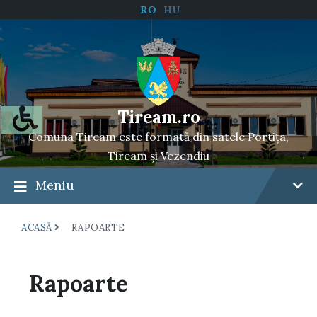
RO
HU
Tiream.ro
Comuna Tiream este formată din satele Portița,
Tiream și Vezendiu
Meniu
ACASĂ
RAPOARTE
Rapoarte