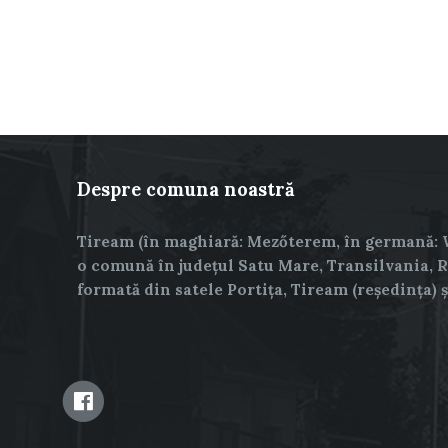
Despre comuna noastră
Tiream (în maghiară: Mezőterem, în germană: 
o comună în județul Satu Mare, Transilvania, 
formată din satele Portița, Tiream (reședința) 