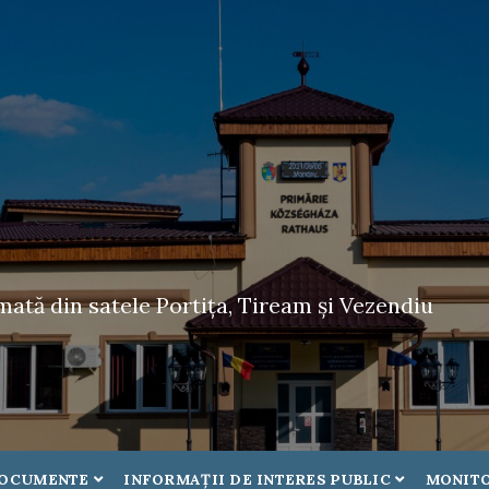
tă din satele Portița, Tiream și Vezendiu
OCUMENTE
INFORMAŢII DE INTERES PUBLIC
MONITO