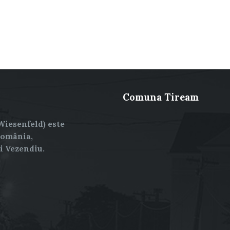
Comuna Tiream
Wiesenfeld) este
România,
și Vezendiu.