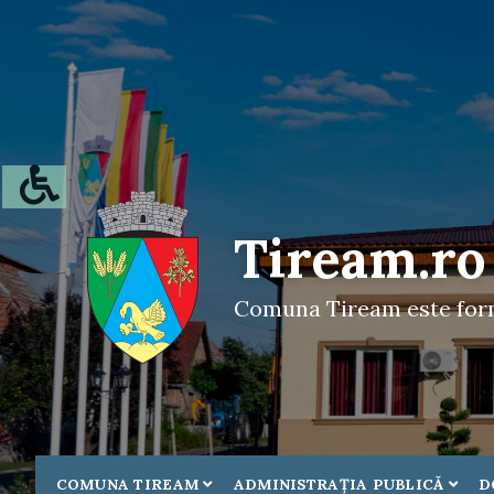
Tiream.ro
Comuna Tiream este forma
COMUNA TIREAM
ADMINISTRAŢIA PUBLICĂ
D