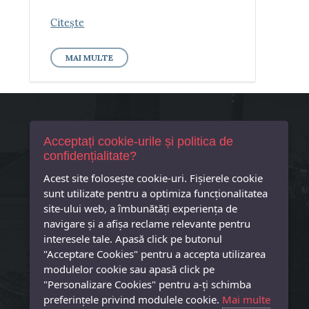
Citește
MAI MULTE
Contact
Acceptați cookie-urile și politica de
confidențialitate?
Primaria Comuna Tiream
Acest site foloseşte cookie-uri. Fișierele cookie
Tiream, Str. Principala, Nr. 25
Cod postal 447325
sunt utilizate pentru a optimiza funcţionalitatea
site-ului web, a îmbunătăţi experienţa de
Primar – 0261873601
navigare şi a afişa reclame relevante pentru
Secretar – 0261873718
interesele tale. Apasă click pe butonul
primaria@tiream.ro
"Acceptare Cookies" pentru a accepta utilizarea
modulelor cookie sau apasă click pe
"Personalizare Cookies" pentru a-ţi schimba
preferinţele privind modulele cookie.
Mai multe