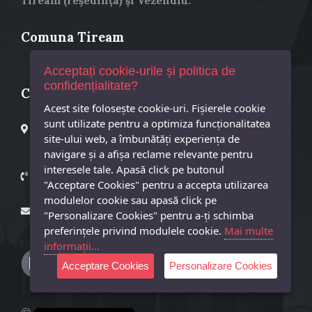
Tiream (reședința) și Vezendiu.
Comuna Tiream
Acceptați cookie-urile și politica de
confidențialitate?
Contact
Acest site foloseşte cookie-uri. Fișierele cookie
sunt utilizate pentru a optimiza funcţionalitatea
Primaria Comuna Tiream
site-ului web, a îmbunătăţi experienţa de
Tiream, Str. Principala, Nr. 25
navigare şi a afişa reclame relevante pentru
Cod postal 447325
interesele tale. Apasă click pe butonul
Primar – 0261873601
"Acceptare Cookies" pentru a accepta utilizarea
Secretar – 0261873718
modulelor cookie sau apasă click pe
primaria@tiream.ro
"Personalizare Cookies" pentru a-ţi schimba
preferinţele privind modulele cookie.
Mai multe
informații...
Acceptare Cookies
Personalizare Cookies