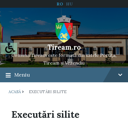
RO
HU
Tiream.ro
Comuna Tiream este formată din satele Portița,
Tiream și Vezendiu
Meniu
ACASĂ
EXECUTĂRI SILITE
Executări silite