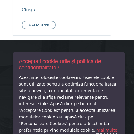
Citește
MAI MULTE
Contact
Acceptați cookie-urile și politica de
confidențialitate?
Primaria Comuna Tiream
Acest site foloseşte cookie-uri. Fișierele cookie
Tiream, Str. Principala, Nr. 25
Cod postal 447325
sunt utilizate pentru a optimiza funcţionalitatea
site-ului web, a îmbunătăţi experienţa de
Primar – 0261873601
navigare şi a afişa reclame relevante pentru
Secretar – 0261873718
interesele tale. Apasă click pe butonul
primaria@tiream.ro
"Acceptare Cookies" pentru a accepta utilizarea
modulelor cookie sau apasă click pe
"Personalizare Cookies" pentru a-ţi schimba
preferinţele privind modulele cookie.
Mai multe