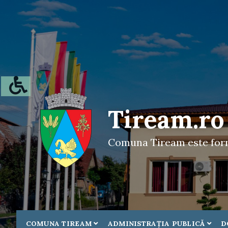
Tiream.ro
Comuna Tiream este forma
COMUNA TIREAM
ADMINISTRAŢIA PUBLICĂ
D