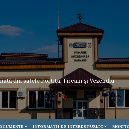
tă din satele Portița, Tiream și Vezendiu
OCUMENTE
INFORMAŢII DE INTERES PUBLIC
MONITO