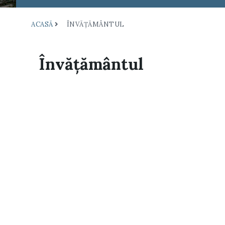
ACASĂ
ÎNVĂŢĂMÂNTUL
Învăţământul