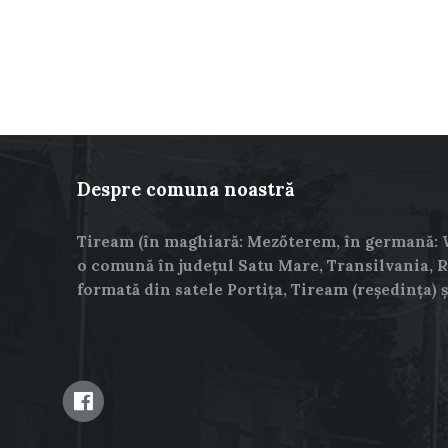
Despre comuna noastră
Tiream (în maghiară: Mezőterem, în germană: 
o comună în județul Satu Mare, Transilvania, 
formată din satele Portița, Tiream (reședința) 