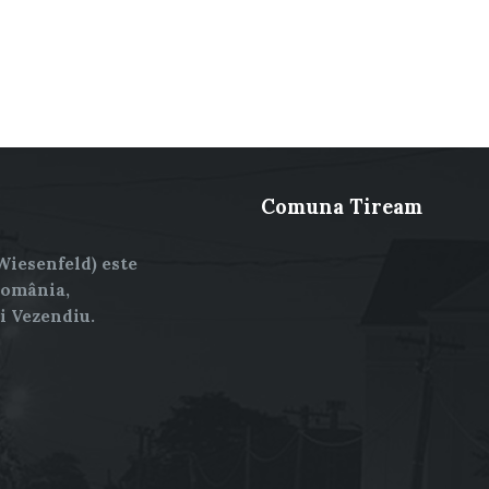
Comuna Tiream
Wiesenfeld) este
România,
și Vezendiu.