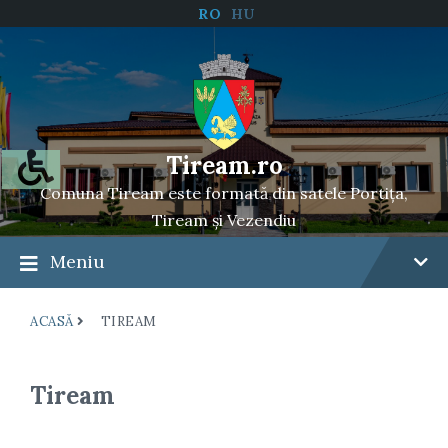
RO
HU
Tiream.ro
Comuna Tiream este formată din satele Portița,
Tiream și Vezendiu
Meniu
ACASĂ
TIREAM
Tiream