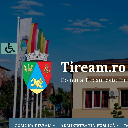
Tiream.ro
Comuna Tiream este forma
COMUNA TIREAM
ADMINISTRAŢIA PUBLICĂ
D