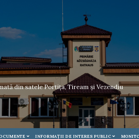
tă din satele Portița, Tiream și Vezendiu
OCUMENTE
INFORMAŢII DE INTERES PUBLIC
MONITO