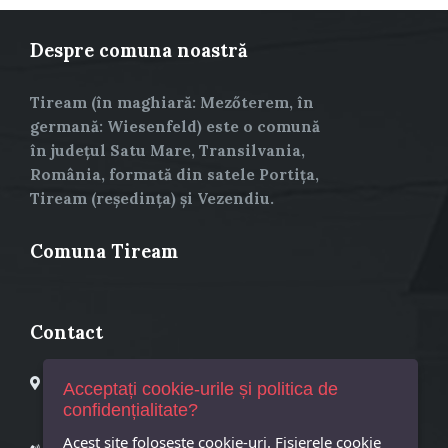
Despre comuna noastră
Tiream (în maghiară: Mezőterem, în
germană: Wiesenfeld) este o comună
în județul Satu Mare, Transilvania,
România, formată din satele Portița,
Tiream (reședința) și Vezendiu.
Comuna Tiream
Contact
Primaria Comuna Tiream
Acceptați cookie-urile și politica de
Tiream, Str. Principala, Nr. 25
confidențialitate?
Cod postal 447325
Acest site foloseşte cookie-uri. Fișierele cookie