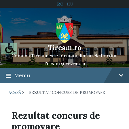
RO
HU
Tiream.ro
Comuna Tiream este formată din satele Portița,
Tiream și Vezendiu
Meniu
ACASĂ
REZULTAT CONCURS DE PROMOVARE
Rezultat concurs de
promovare