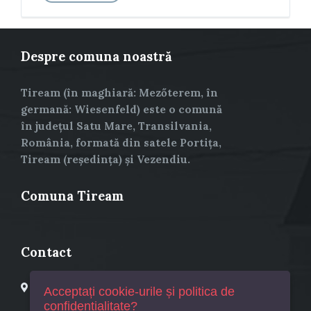
Despre comuna noastră
Tiream (în maghiară: Mezőterem, în
germană: Wiesenfeld) este o comună
în județul Satu Mare, Transilvania,
România, formată din satele Portița,
Tiream (reședința) și Vezendiu.
Comuna Tiream
Contact
Primaria Comuna Tiream
Acceptați cookie-urile și politica de
Tiream, Str. Principala, Nr. 25
confidențialitate?