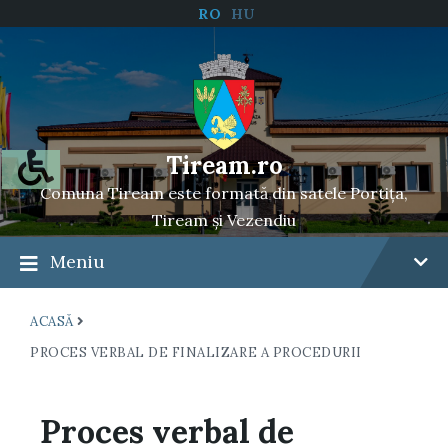
RO
HU
Tiream.ro
Comuna Tiream este formată din satele Portița,
Tiream și Vezendiu
Meniu
ACASĂ
PROCES VERBAL DE FINALIZARE A PROCEDURII
Proces verbal de