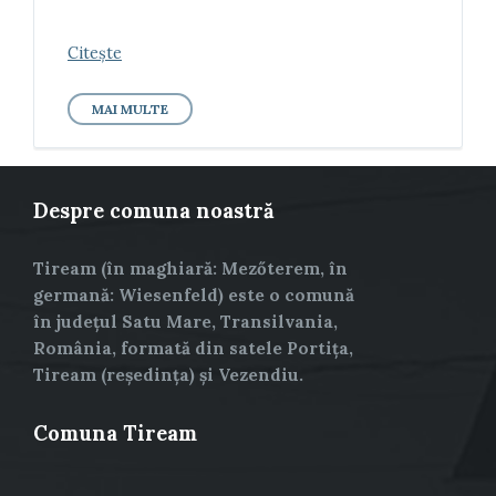
Citește
MAI MULTE
Despre comuna noastră
Tiream (în maghiară: Mezőterem, în
germană: Wiesenfeld) este o comună
în județul Satu Mare, Transilvania,
România, formată din satele Portița,
Tiream (reședința) și Vezendiu.
Comuna Tiream