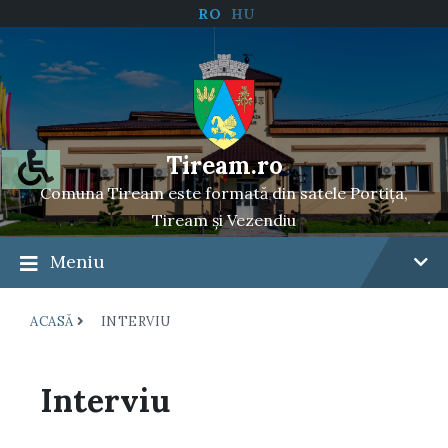
RO
HU
Tiream.ro
Comuna Tiream este formată din satele Portița,
Tiream și Vezendiu
Meniu
ACASĂ
INTERVIU
Interviu