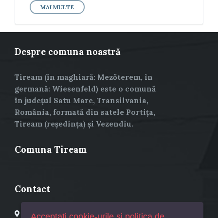
MAI MULTE
Despre comuna noastră
Tiream (în maghiară: Mezőterem, în
germană: Wiesenfeld) este o comună
în județul Satu Mare, Transilvania,
România, formată din satele Portița,
Tiream (reședința) și Vezendiu.
Comuna Tiream
Contact
Primaria Comuna Tiream
Acceptați cookie-urile și politica de