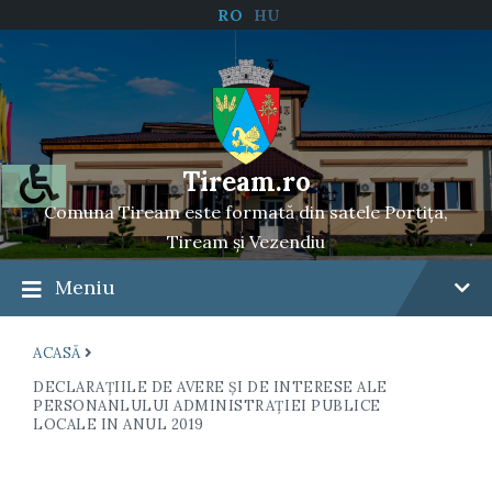
RO
HU
Tiream.ro
Comuna Tiream este formată din satele Portița,
Tiream și Vezendiu
Meniu
ACASĂ
DECLARAŢIILE DE AVERE ŞI DE INTERESE ALE
PERSONANLULUI ADMINISTRAŢIEI PUBLICE
LOCALE IN ANUL 2019