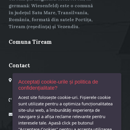
germană: Wiesenfeld) este o comună
în județul Satu Mare, Transilvania,
România, formată din satele Portița,
Tiream (reședința) și Vezendiu.
Comuna Tiream
Contact
Primaria Comuna Tiream
Acceptați cookie-urile și politica de
Tiream, Str. Principala, Nr. 25
confidențialitate?
Cod postal 447325
Acest site foloseşte cookie-uri. Fișierele cookie
Primar – 0261873601
sunt utilizate pentru a optimiza funcţionalitatea
Secretar – 0261873718
site-ului web, a îmbunătăţi experienţa de
primaria@tiream.ro
navigare şi a afişa reclame relevante pentru
interesele tale. Apasă click pe butonul
"Acceptare Cookies" pentru a accepta utilizarea