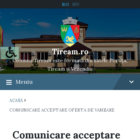
RO
HU
Tiream.ro
Comuna Tiream este formată din satele Portița,
Tiream și Vezendiu
Meniu
ACASĂ
COMUNICARE ACCEPTARE OFERTA DE VANZARE
Comunicare acceptare