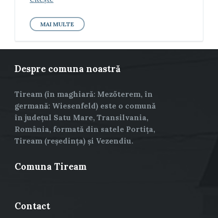
MAI MULTE
Despre comuna noastră
Tiream (în maghiară: Mezőterem, în
germană: Wiesenfeld) este o comună
în județul Satu Mare, Transilvania,
România, formată din satele Portița,
Tiream (reședința) și Vezendiu.
Comuna Tiream
Contact