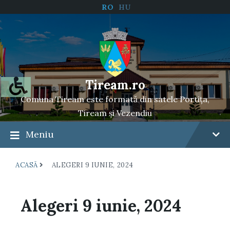
RO
HU
Tiream.ro
Comuna Tiream este formată din satele Portița,
Tiream și Vezendiu
Meniu
ACASĂ
ALEGERI 9 IUNIE, 2024
Alegeri 9 iunie, 2024