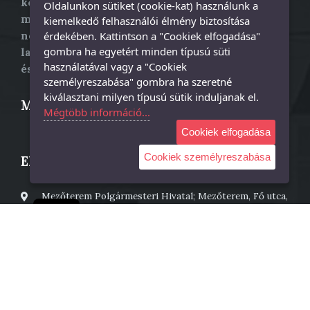
községközpont Romániában, Szatmár
Oldalunkon sütiket (cookie-kat) használunk a
megyében. A 2011-es részleges
kiemelkedő felhasználói élmény biztosítása
népszámlálási adatok alapján 2144
érdekében. Kattintson a "Cookiek elfogadása"
gombra ha egyetért minden típusú süti
lakosából 1342 fő magyar, 711 fő román
használatával vagy a "Cookiek
és 43 fő német anyanyelvű.
személyreszabása" gombra ha szeretné
kiválasztani milyen típusú sütik induljanak el.
Mezőterem község
Mégtöbb információ...
Cookiek elfogadása
Cookiek személyreszabása
Elérhetőség
Mezőterem Polgármesteri Hivatal; Mezőterem, Fő utca,
25 szám;
Cookie
postai irányítószám: 447325
Polgármester – 0261873601
Titkár – 0261873718
primaria@tiream.ro