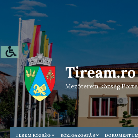
Tiream.ro
Mezőterem község Portel
TEREM KÖZSÉG
KÖZIGAZGATÁS
DOKUMENTU