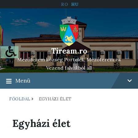
RO
HU
Tiream.ro
Mezőterem község Portelek, Mezőterem és
Vezend falvakból áll
Menü
FŐOLDAL
EGYHÁZI ÉLET
Egyházi élet