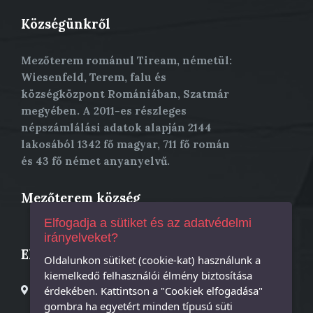
Községünkről
Mezőterem románul Tiream, németül:
Wiesenfeld, Terem, falu és
községközpont Romániában, Szatmár
megyében. A 2011-es részleges
népszámlálási adatok alapján 2144
lakosából 1342 fő magyar, 711 fő román
és 43 fő német anyanyelvű.
Mezőterem község
Elfogadja a sütiket és az adatvédelmi
irányelveket?
Elérhetőség
Oldalunkon sütiket (cookie-kat) használunk a
kiemelkedő felhasználói élmény biztosítása
Mezőterem Polgármesteri Hivatal; Mezőterem, Fő utca,
érdekében. Kattintson a "Cookiek elfogadása"
25 szám;
gombra ha egyetért minden típusú süti