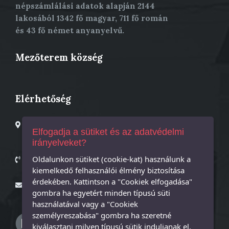
népszámlálási adatok alapján 2144
lakosából 1342 fő magyar, 711 fő román
és 43 fő német anyanyelvű.
Mezőterem község
Elérhetőség
Mezőterem Polgármesteri Hivatal; Mezőterem, Fő utca,
Elfogadja a sütiket és az adatvédelmi
25 szám;
irányelveket?
postai irányítószám: 447325
Oldalunkon sütiket (cookie-kat) használunk a
Polgármester – 0261873601
Titkár – 0261873718
kiemelkedő felhasználói élmény biztosítása
érdekében. Kattintson a "Cookiek elfogadása"
primaria@tiream.ro
gombra ha egyetért minden típusú süti
használatával vagy a "Cookiek
személyreszabása" gombra ha szeretné
kiválasztani milyen típusú sütik induljanak el.