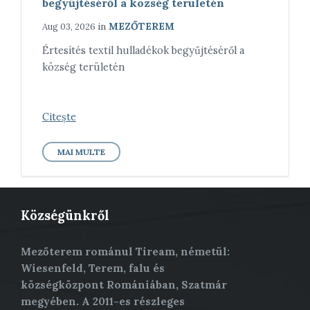
begyűjtéséről a község területén
in
MEZŐTEREM
Aug 03, 2026
Értesítés textil hulladékok begyűjtéséről a
község területén
Citește
MAI MULTE
Községünkről
Mezőterem románul Tiream, németül:
Wiesenfeld, Terem, falu és
községközpont Romániában, Szatmár
megyében. A 2011-es részleges