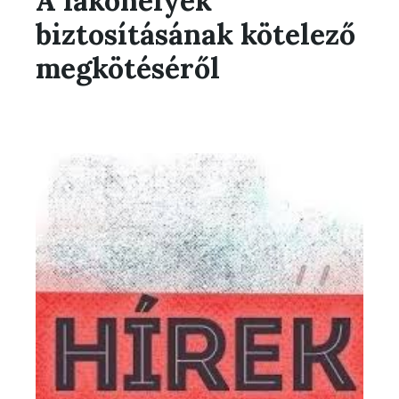
A lakóhelyek
biztosításának kötelező
megkötéséről