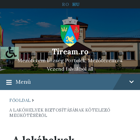
RO
HU
Tiream.ro
Mezőterem község Portelek, Mezőterem és
Vezend falvakból áll
Menü
FŐOLDAL
A LAKÓHELYEK BIZTOSÍTÁSÁNAK KÖTELEZŐ
MEGKÖTÉSÉRŐL